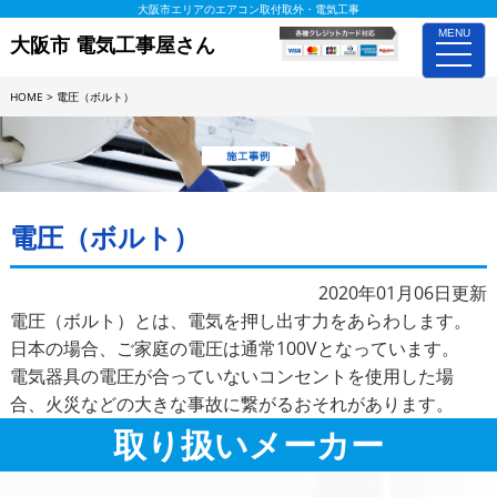
大阪市エリアのエアコン取付取外・電気工事
MENU
大阪市 電気工事屋さん
toggle
naviga
HOME
>
電圧（ボルト）
施工事例詳細
電圧（ボルト）
2020年01月06日更新
電圧（ボルト）とは、電気を押し出す力をあらわします。
日本の場合、ご家庭の電圧は通常100Vとなっています。
電気器具の電圧が合っていないコンセントを使用した場
合、火災などの大きな事故に繋がるおそれがあります。
取り扱いメーカー